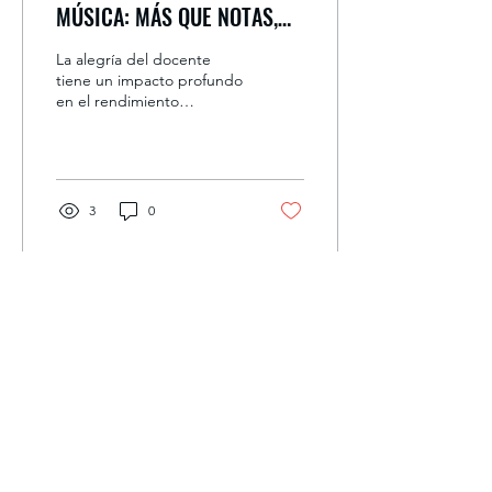
MÚSICA: MÁS QUE NOTAS,
UNA EXPERIENCIA DE VIDA
La alegría del docente
tiene un impacto profundo
en el rendimiento
académico de los
estudiantes. Un maestro
positivo y entusiasta no
solo...
3
0
info@minventiva.com